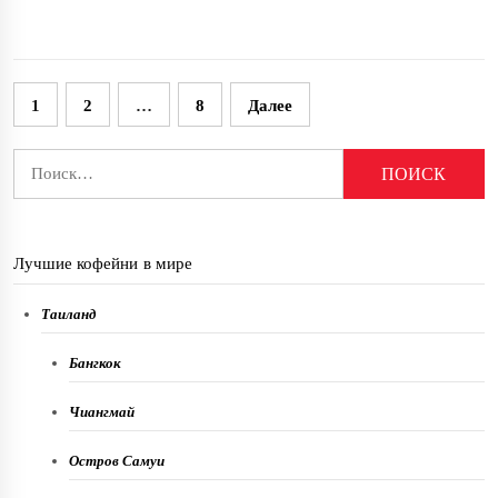
Пагинация
1
2
…
8
Далее
записей
Найти:
Лучшие кофейни в мире
Таиланд
Бангкок
Чиангмай
Остров Самуи