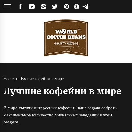
Skip
FACEBOOK
YOUTUBE
INSTAGRAM
TWITTER
PINTEREST
ЯНДЕКС
TELEGRAM
to
ДЗЕН
content
World
Кофейное сообщество и магазин кофе от обжарщиков со всего мира
Coffee
Home
Лучшие кофейни в мире
Лучшие кофейни в мире
Beans
В мире тысячи интересных кофеен и наша задача собрать
максимальное количество уникальных заведений в этом
разделе.