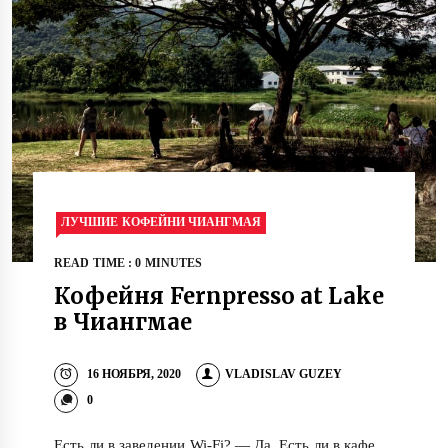
ЛУЧШИЕ КОФЕЙНИ ЧИАНГМАЯ
READ TIME : 0 MINUTES
Кофейня Fernpresso at Lake
в Чиангмае
16 НОЯБРЯ, 2020
VLADISLAV GUZEY
0
Есть ли в заведении Wi-Fi? — Да. Есть ли в кафе