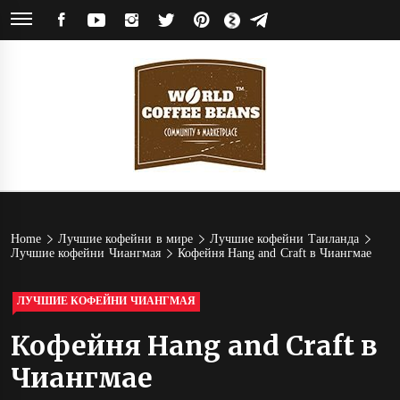
Skip
FACEBOOK
YOUTUBE
INSTAGRAM
TWITTER
PINTEREST
ЯНДЕКС
TELEGRAM
to
ДЗЕН
content
World
Кофейное сообщество и магазин кофе от обжарщиков со всего мира
Coffee
Home
Лучшие кофейни в мире
Лучшие кофейни Таиланда
Лучшие кофейни Чиангмая
Кофейня Hang and Craft в Чиангмае
Beans
ЛУЧШИЕ КОФЕЙНИ ЧИАНГМАЯ
Кофейня Hang and Craft в
Чиангмае