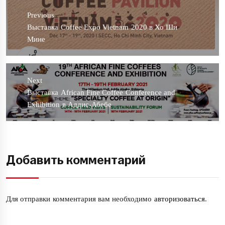
по
Previous
записям
Previous
Выставка Coffee Expo Vietnam 2020 в Хо Ши
post:
Мине
Next
Next
Выставка African Fine Coffee Conference and
post:
Exhibition в Аддис-Абебе
Добавить комментарий
Для отправки комментария вам необходимо
авторизоваться
.