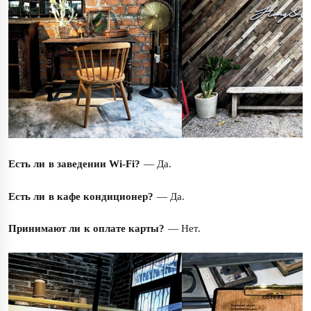
Есть ли в заведении Wi-Fi?
— Да.
Есть ли в кафе кондиционер?
— Да.
Принимают ли к оплате карты?
— Нет.