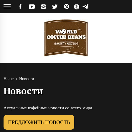
Skip
FACEBOOK
YOUTUBE
INSTAGRAM
TWITTER
PINTEREST
ЯНДЕКС
TELEGRAM
to
ДЗЕН
content
World
Кофейное сообщество и магазин кофе от обжарщиков со всего мира
Coffee
Home
Новости
Новости
Beans
Актуальные кофейные новости со всего мира.
ПРЕДЛОЖИТЬ НОВОСТЬ