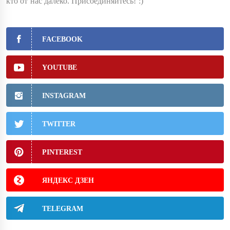
кто от нас далеко. Присоединяйтесь! :)
FACEBOOK
YOUTUBE
INSTAGRAM
TWITTER
PINTEREST
ЯНДЕКС ДЗЕН
TELEGRAM