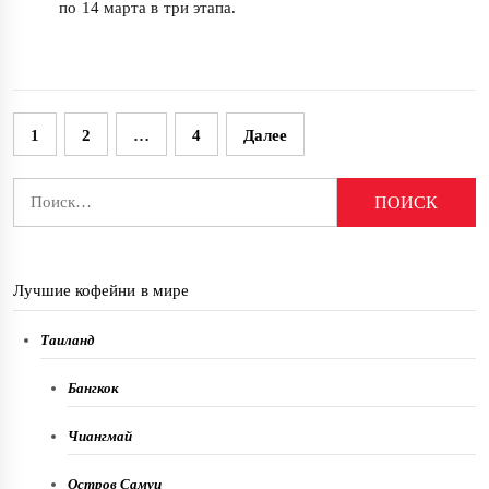
по 14 марта в три этапа.
Пагинация
1
2
…
4
Далее
записей
Найти:
Лучшие кофейни в мире
Таиланд
Бангкок
Чиангмай
Остров Самуи