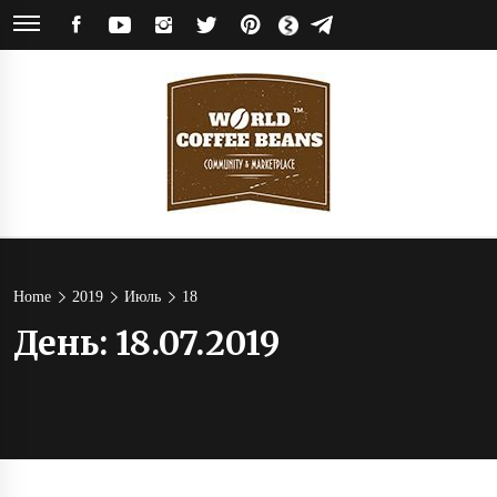
Skip
FACEBOOK
YOUTUBE
INSTAGRAM
TWITTER
PINTEREST
ЯНДЕКС
TELEGRAM
to
ДЗЕН
content
World
Кофейное сообщество и магазин кофе от обжарщиков со всего мира
Coffee
Home
2019
Июль
18
День:
18.07.2019
Beans