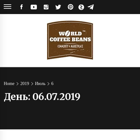
Skip
FACEBOOK
YOUTUBE
INSTAGRAM
TWITTER
PINTEREST
ЯНДЕКС
TELEGRAM
to
ДЗЕН
content
World
Кофейное сообщество и магазин кофе от обжарщиков со всего мира
Coffee
Home
2019
Июль
6
День:
06.07.2019
Beans