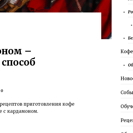
Ро
Бе
оном –
Коф
способ
О
Ново
0
Собы
 рецептов приготовления кофе
Обуч
 с кардамоном.
Реце