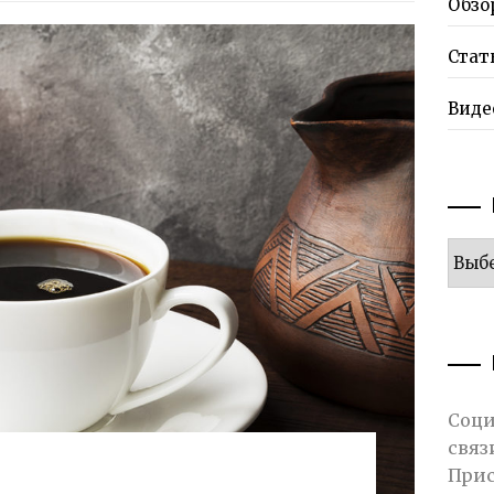
Обзо
Стат
Виде
Рубр
Соци
связ
Прис