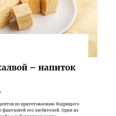
халвой – напиток
0
цептов по приготовлению бодрящего
о фантазией его любителей. Один из