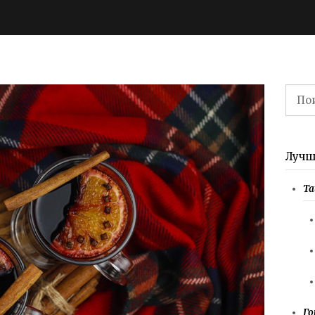
Найт
Кофейня Khna
Кофейня Hang and
offee Brewers в
Craft в Чиангмае
Чиангмае
Лучш
Та
Го