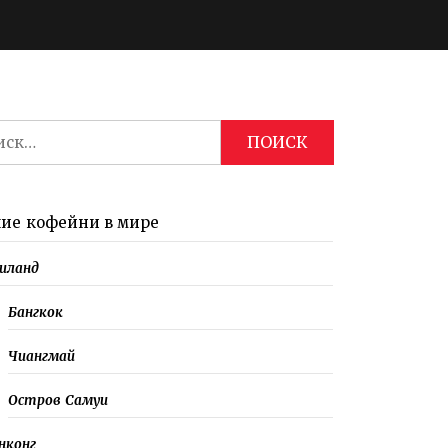
и:
Кофейня DWBH в
Чиангмае
ие кофейни в мире
иланд
Бангкок
Чиангмай
Остров Самуи
нконг