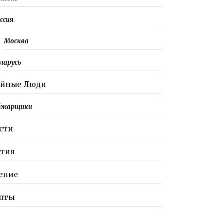
ссия
Москва
ларусь
ейные Люди
бжарщики
сти
тия
ение
пты