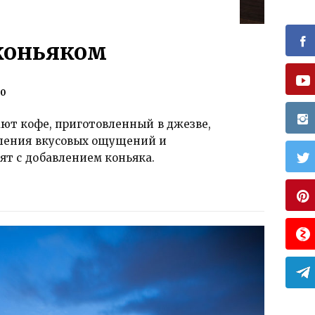
 коньяком
0
т кофе, приготовленный в джезве,
иления вкусовых ощущений и
ят с добавлением коньяка.