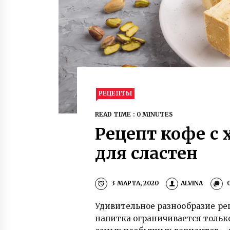
РЕЦЕПТЫ
READ TIME : 0 MINUTES
Рецепт кофе с 
для сластен
3 МАРТА, 2020
ALVINA
Удивительное разнообразие ре
напитка ограничивается тольк