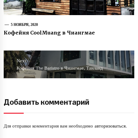
5 НОЯБРЯ, 2020
Кофейня CoolMuang в Чиангмае
Навигация
по
Next
записям
Next
Кофейня The Baristro в Чиангмае, Таиланд
post:
Добавить комментарий
Для отправки комментария вам необходимо
авторизоваться
.