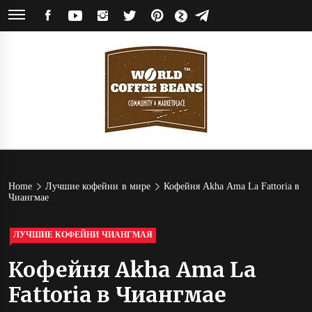
Skip
FACEBOOK
YOUTUBE
INSTAGRAM
TWITTER
PINTEREST
ЯНДЕКС
TELEGRAM
to
ДЗЕН
content
World
Кофейное сообщество и магазин кофе от обжарщиков со всего мира
Coffee
Home
Лучшие кофейни в мире
Кофейня Akha Ama La Fattoria в
Чиангмае
Beans
ЛУЧШИЕ КОФЕЙНИ ЧИАНГМАЯ
Кофейня Akha Ama La
Fattoria в Чиангмае