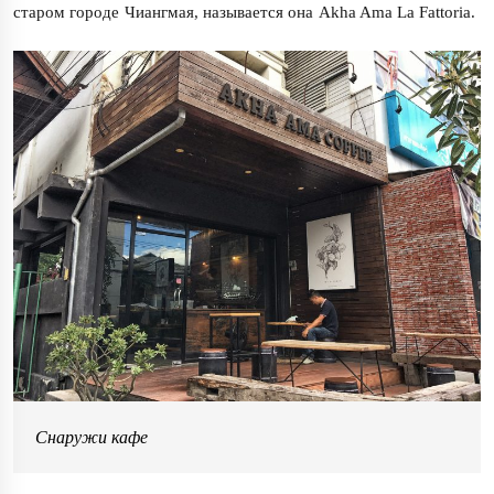
старом городе Чиангмая, называется она Akha Ama La Fattoria.
Снаружи кафе