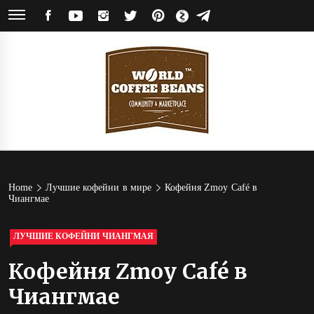
Skip
FACEBOOK
YOUTUBE
INSTAGRAM
TWITTER
PINTEREST
ЯНДЕКС
TELEGRAM
to
ДЗЕН
content
World
Кофейное сообщество и магазин кофе от обжарщиков со всего мира
Coffee
Home
Лучшие кофейни в мире
Кофейня Zmoy Café в
Чиангмае
Beans
ЛУЧШИЕ КОФЕЙНИ ЧИАНГМАЯ
Кофейня Zmoy Café в
Чиангмае