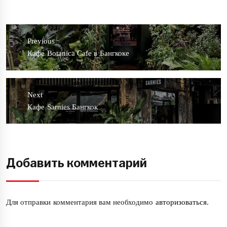
Навигация
по
Previous
записям
Previous
Кафе Botanica Cafe в Бангкоке
post:
Next
Next
Кафе Sarnies Бангкок
post:
Добавить комментарий
Для отправки комментария вам необходимо
авторизоваться
.