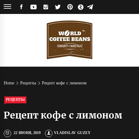
Skip
FACEBOOK
YOUTUBE
INSTAGRAM
TWITTER
PINTEREST
ЯНДЕКС
TELEGRAM
to
ДЗЕН
content
World
Кофейное сообщество и магазин кофе от обжарщиков со всего мира
Coffee
Home
Рецепты
Рецепт кофе с лимоном
Beans
РЕЦЕПТЫ
Рецепт кофе с лимоном
22 ИЮНЯ, 2019
VLADISLAV GUZEY