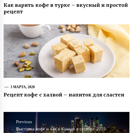
Как варить кофе в турке – вкусный и простой
рецепт
3 МАРТА, 2020
Рецепт кофе с халвой – напиток для сластен
Навигация
по
Previous
записям
Previous
Выставка кофе и чая в Канаде в сетябре 2019