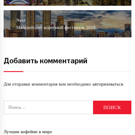
post:
Next
Next
Малазийский кофейный фестиваль 2019
post:
Добавить комментарий
Для отправки комментария вам необходимо
авторизоваться
.
Найти:
Лучшие кофейни в мире