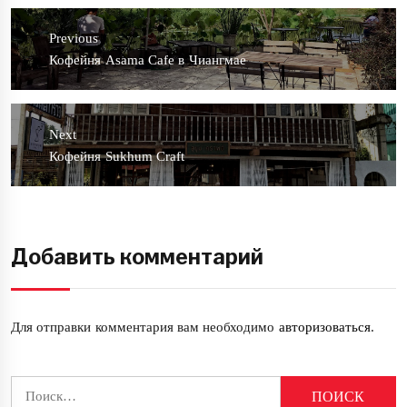
Навигация
по
Previous
записям
Previous
Кофейня Asama Cafe в Чиангмае
post:
Next
Next
Кофейня Sukhum Craft
post:
Добавить комментарий
Для отправки комментария вам необходимо
авторизоваться
.
Найти: