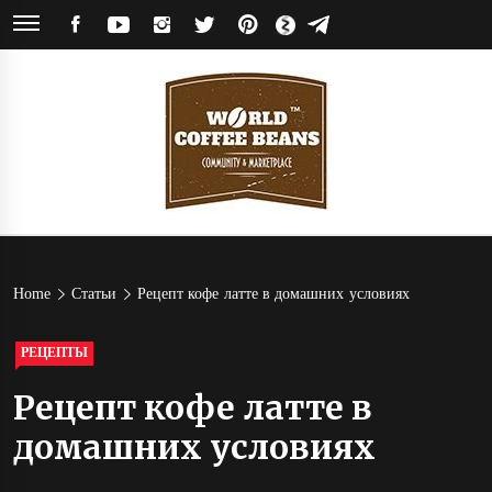
Skip
FACEBOOK
YOUTUBE
INSTAGRAM
TWITTER
PINTEREST
ЯНДЕКС
TELEGRAM
to
ДЗЕН
content
World
Кофейное сообщество и магазин кофе от обжарщиков со всего мира
Coffee
Home
Статьи
Рецепт кофе латте в домашних условиях
Beans
РЕЦЕПТЫ
Рецепт кофе латте в
домашних условиях