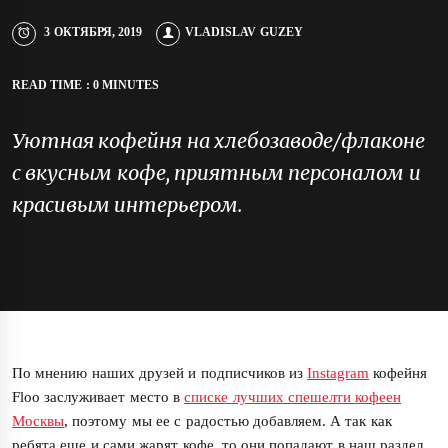
3 ОКТЯБРЯ, 2019
VLADISLAV GUZEY
READ TIME : 0 MINUTES
Уютная кофейня на хлебозаводе/флаконе
с вкусным кофе, приятным персоналом и
красивым интерьером.
По мнению наших друзей и подписчиков из
Instagram
кофейня
Floo заслуживает место в
списке лучших спешелти кофеен
Москвы
, поэтому мы ее с радостью добавляем. А так как
ребята еще и сами жарят кофе, то они попадают в наш раздел