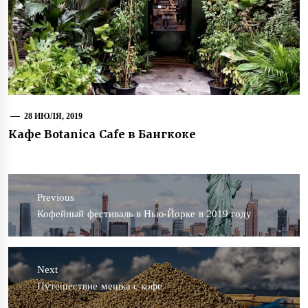
28 ИЮЛЯ, 2019
Кафе Botanica Cafe в Бангкоке
Навигация
по
Previous
записям
Previous
Кофейный фестиваль в Нью-Йорке в 2019 году
post:
Next
Next
Путешествие мешка с кофе
post: