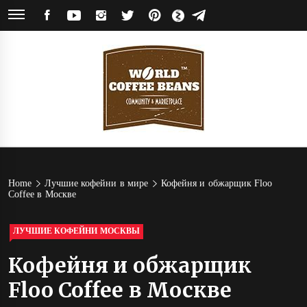
Skip
FACEBOOK
YOUTUBE
INSTAGRAM
TWITTER
PINTEREST
ЯНДЕКС
TELEGRAM
to
ДЗЕН
content
World
Кофейное сообщество и магазин кофе от обжарщиков со всего мира
Coffee
Home
Лучшие кофейни в мире
Кофейня и обжарщик Floo
Coffee в Москве
Beans
ЛУЧШИЕ КОФЕЙНИ МОСКВЫ
Кофейня и обжарщик
Floo Coffee в Москве